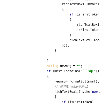
                            richTextBox1.Invoke(
new
                            {

if
 (isFirstToken)

                                {

                                    richTextBox1.Fo
                                    isFirstToken = 
                                }

                                richTextBox1.Append
                            }));

                        }

                    }

string
 newmsg = 
""
;

if
 (mmsf.Contains(
"```sql"
)) 

                    {

                        newmsg= FormatSql(mmsf);

// 使用Invoke更新UI
                        richTextBox1.Invoke(
new
 Act
                        {

if
 (isFirstToken)
