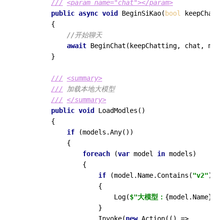
///
<param name="chat">
</param>
public
async
void
BeginSiKao
(
bool
 keepChatt
        {

//开始聊天
await
 BeginChat(keepChatting, chat, mIm
        }

///
<summary>
///
 加载本地大模型
///
</summary>
public
void
LoadModles
()
        {

if
 (models.Any())

            {

foreach
 (
var
 model 
in
 models)

                {

if
 (model.Name.Contains(
"v2"
))

                    {

                        Log(
$"大模型：
{model.Name}
{
                    }

                    Invoke(
new
 Action(() =>
