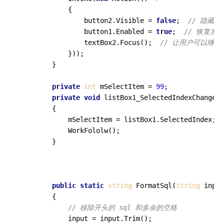
            {

                button2.Visible = 
false
;  
// 隐藏取
                button1.Enabled = 
true
;  
// 恢复发
                textBox2.Focus();  
// 让用户可以继续
            }));

        }

private
int
 mSelectItem = 
99
;

private
void
listBox1_SelectedIndexChanged
(
        {

            mSelectItem = listBox1.SelectedIndex;

            WorkFololw();

        }

public
static
string
FormatSql
(
string
 input
        {

// 移除开头的 sql 和多余的空格
            input = input.Trim();
