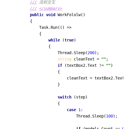
///
 流程交互
///
</summary>
public
void
WorkFololw
()
        {

            Task.Run(() =>

            {

while
 (
true
)

                {

                    Thread.Sleep(
200
);

string
 cleanText = 
""
;

if
 (textBox2.Text != 
""
)

                    {

                        cleanText = textBox2.Text;

                    }

switch
 (step)

                    {

case
1
:

                            Thread.Sleep(
100
);

if
 (models.Count == 
0
)
