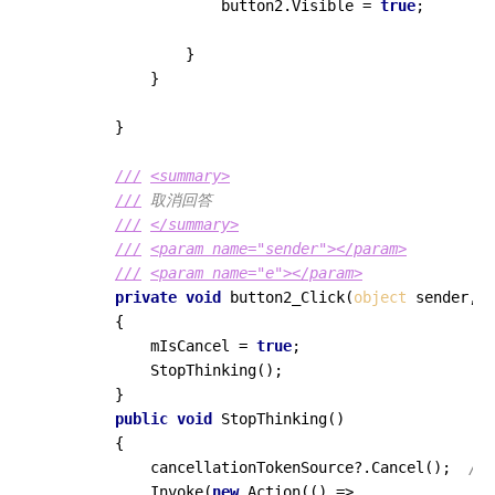
                    button2.Visible = 
true
;

                }

            }

        }

///
<summary>
///
 取消回答
///
</summary>
///
<param name="sender">
</param>
///
<param name="e">
</param>
private
void
button2_Click
(
object
 sender, E
        {

            mIsCancel = 
true
;

            StopThinking();

        }

public
void
StopThinking
()
        {

            cancellationTokenSource?.Cancel();  
/
            Invoke(
new
 Action(() =>
