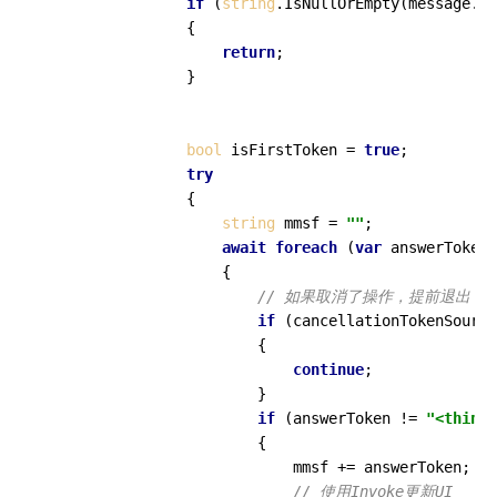
if
 (
string
.IsNullOrEmpty(message.Tr
                {

return
;

                }

bool
 isFirstToken = 
true
;

try
                {

string
 mmsf = 
""
;

await
foreach
 (
var
 answerToken 
                    {

// 如果取消了操作，提前退出
if
 (cancellationTokenSource
                        {

continue
;

                        }

if
 (answerToken != 
"<think>
                        {

                            mmsf += answerToken;

// 使用Invoke更新UI