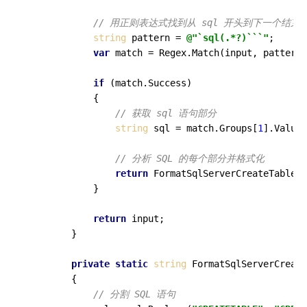
// 用正则表达式找到从 sql 开头到下一个结束符
string
 pattern = 
@"`sql(.*?)```"
;

var
 match = Regex.Match(input, pattern,
if
 (match.Success)

            {

// 获取 sql 语句部分
string
 sql = match.Groups[
1
].Value.
// 分析 SQL 的每个部分并格式化
return
 FormatSqlServerCreateTable(s
            }

return
 input;

        }

private
static
string
FormatSqlServerCreate
        {

// 分割 SQL 语句