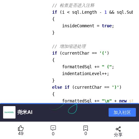
// 检查是否进入注释
if
 (i < sql.Length - 
1
 && sql.Subst
                {

                    insideComment = 
true
;

                }

// 增加缩进处理
if
 (currentChar == 
'('
)

                {

                    formattedSql += 
" ("
;

                    indentationLevel++;

                }

else
if
 (currentChar == 
')'
)

                {

                    formattedSql += 
"\n"
 + 
new
stri
                    indentationLevel--;

尧米AI
加入社区
                }

else
if
 (currentChar == 
','
)

                {

49
0
0
分享
                    formattedSql += 
",\n"
 + 
new
str