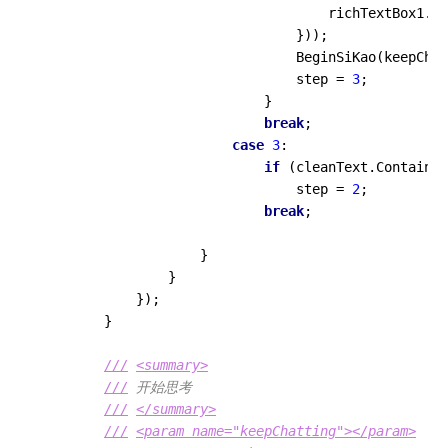
                                    richTextBox1.Ap
                                }));

                                BeginSiKao(keepChat
                                step = 
3
;

                            }

break
;

case
3
:

if
 (cleanText.Contains(
                                step = 
2
;

break
;

                    }

                }

            });

        }

///
<summary>
///
 开始思考
///
</summary>
///
<param name="keepChatting">
</param>