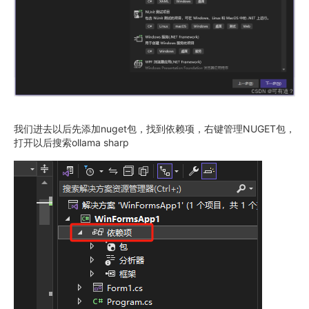
我们进去以后先添加nuget包，找到依赖项，右键管理NUGET包，
打开以后搜索ollama sharp