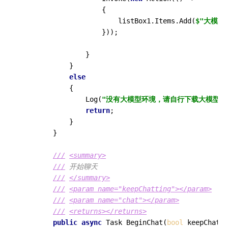
                    {

                        listBox1.Items.Add(
$"大模型
                    }));

                }

            }

else
            {

                Log(
"没有大模型环境，请自行下载大模型"
,
return
;

            }

        }

///
<summary>
///
 开始聊天
///
</summary>
///
<param name="keepChatting">
</param>
///
<param name="chat">
</param>
///
<returns>
</returns>
public
async
 Task 
BeginChat
(
bool
 keepChatti