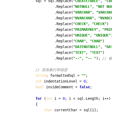
            sql = sql.Replace(
"CREATETABLE"
, 
"CREAT
                     .Replace(
"NOTNULL"
, 
"NOT NULL"
                     .Replace(
"VARCHAR"
, 
"VARCHAR"
)

                     .Replace(
"NVARCHAR"
, 
"NVARCHAR
                     .Replace(
"CHECK"
, 
"CHECK"
)

                     .Replace(
"PRIMARYKEY"
, 
"PRIMAR
                     .Replace(
"UNIQUE"
, 
"UNIQUE"
)

                     .Replace(
"CHAR"
, 
"CHAR"
)

                     .Replace(
"DATENOTNULL"
, 
"DATE 
                     .Replace(
"TEXT"
, 
"TEXT"
)

                     .Replace(
"--"
, 
"-- "
); 
// 确
// 添加换行和缩进
string
 formattedSql = 
""
;

int
 indentationLevel = 
0
;

bool
 insideComment = 
false
;

for
 (
int
 i = 
0
; i < sql.Length; i++)

            {

char
 currentChar = sql[i];
