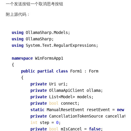
一个发送按钮一个取消思考按钮
附上源代码：
using
using
using
 System.Text.RegularExpressions;

namespace
WinFormsApp1
{

public
partial
class
Form1
 : 
Form
    {

private
 Uri uri;

private
 OllamaApiClient ollama;

private
 List<Model> models;

private
bool
 connect;

static
 ManualResetEvent resetEvent = 
new
 Ma
private
 CancellationTokenSource cancellatio
int
 step = 
0
;

private
bool
 mIsCancel = 
false
;
