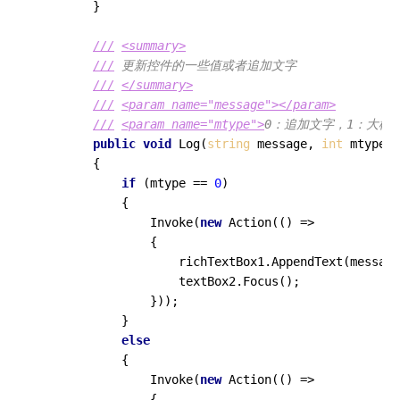
        }

///
<summary>
///
 更新控件的一些值或者追加文字
///
</summary>
///
<param name="message">
</param>
///
<param name="mtype">
0：追加文字，1：大模
public
void
Log
(
string
 message, 
int
 mtype, 
        {

if
 (mtype == 
0
)

            {

                Invoke(
new
 Action(() =>

                {

                    richTextBox1.AppendText(message
                    textBox2.Focus();

                }));

            }

else
            {

                Invoke(
new
 Action(() =>

                {
