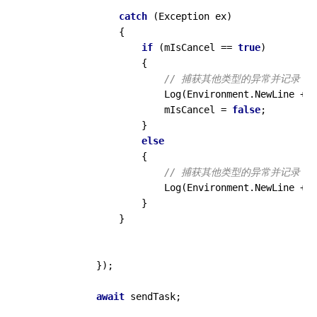
catch
 (Exception ex)

                {

if
 (mIsCancel == 
true
)

                    {

// 捕获其他类型的异常并记录
                        Log(Environment.NewLine + 
                        mIsCancel = 
false
;

                    }

else
                    {

// 捕获其他类型的异常并记录
                        Log(Environment.NewLine + 
                    }

                }

            });

await
 sendTask;
