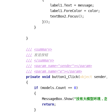
                    label1.Text = message;

                    label1.ForeColor = color;

                    textBox2.Focus();

                }));

            }

        }

///
<summary>
///
 发送按钮
///
</summary>
///
<param name="sender">
</param>
///
<param name="e">
</param>
private
void
button1_Click
(
object
 sender, E
        {

if
 (models.Count == 
0
)

            {

                MessageBox.Show(
"没有大模型环境，怎么
return
;

            }
