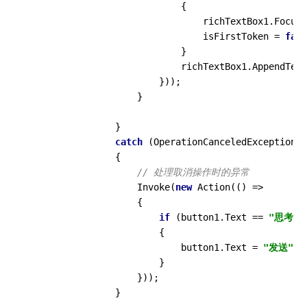
                            {

                                richTextBox1.Focus(
                                isFirstToken = 
fals
                            }

                            richTextBox1.AppendText
                        }));

                    }

                }

catch
 (OperationCanceledException)

                {

// 处理取消操作时的异常
                    Invoke(
new
 Action(() =>

                    {

if
 (button1.Text == 
"思考回答
                        {

                            button1.Text = 
"发送"
;

                        }

                    }));

                }
