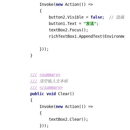
            Invoke(
new
 Action(() =>

            {

                button2.Visible = 
false
;  
// 隐藏取
                button1.Text = 
"发送"
;

                textBox2.Focus();

                richTextBox1.AppendText(Environment
            }));

        }

///
<summary>
///
 清空输入文本框
///
</summary>
public
void
Clear
()
        {

            Invoke(
new
 Action(() =>

            {

                textBox2.Clear();

            }));
