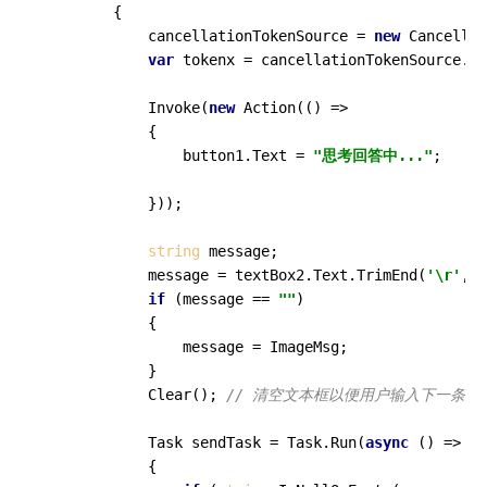
        {

            cancellationTokenSource = 
new
 Cancellat
var
 tokenx = cancellationTokenSource.To
            Invoke(
new
 Action(() =>

            {

                button1.Text = 
"思考回答中..."
;

            }));

string
 message;

            message = textBox2.Text.TrimEnd(
'\r'
, 
'
if
 (message == 
""
)

            {

                message = ImageMsg;

            }

            Clear(); 
// 清空文本框以便用户输入下一条消
            Task sendTask = Task.Run(
async
 () =>

            {
