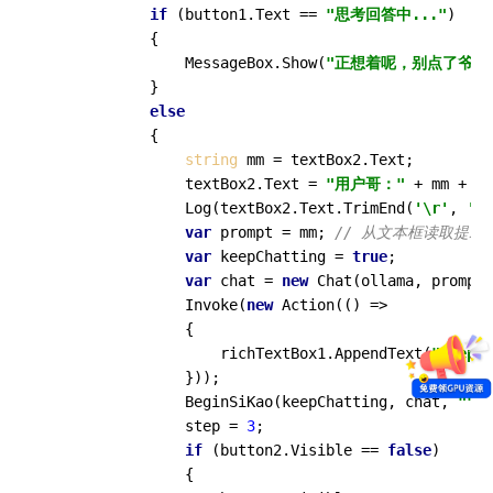
if
 (button1.Text == 
"思考回答中..."
)

            {

                MessageBox.Show(
"正想着呢，别点了爷们
            }

else
            {

string
 mm = textBox2.Text;

                textBox2.Text = 
"用户哥："
 + mm + En
                Log(textBox2.Text.TrimEnd(
'\r'
, 
'\n
var
 prompt = mm; 
// 从文本框读取提示
var
 keepChatting = 
true
;

var
 chat = 
new
 Chat(ollama, prompt)
                Invoke(
new
 Action(() =>

                {

                    richTextBox1.AppendText(
"deepSe
                }));

                BeginSiKao(keepChatting, chat, 
""
);

                step = 
3
;

if
 (button2.Visible == 
false
)

                {
