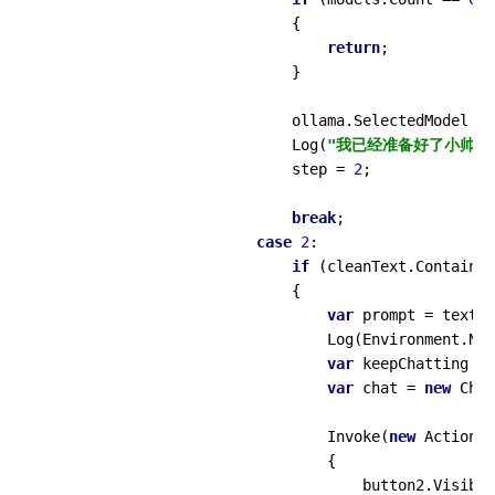
                            {

return
;

                            }

                            ollama.SelectedModel =
                            Log(
"我已经准备好了小帅哥
                            step = 
2
;

break
;

case
2
:

if
 (cleanText.Contains(
                            {

var
 prompt = textBo
                                Log(Environment.New
var
 keepChatting = 
var
 chat = 
new
 Chat
                                Invoke(
new
 Action((
                                {

                                    button2.Visible