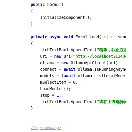
public
Form1
()
        {

            InitializeComponent();

        }

private
async
void
Form1_Load
(
object
 sender
        {

            richTextBox1.AppendText(
"稍等，我正在加载
            uri = 
new
 Uri(
"http://localhost:11434"
)
            ollama = 
new
 OllamaApiClient(uri);

            connect = 
await
 ollama.IsRunningAsync()
            models = (
await
 ollama.ListLocalModelsA
            mSelectItem = 
0
;

            LoadModles();

            step = 
1
;

            richTextBox1.AppendText(
"请在上方选择你
        }

///
<summary>