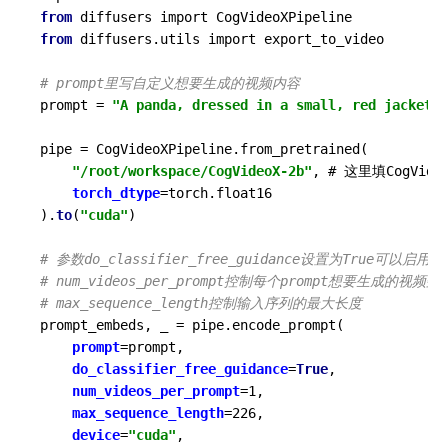
from
from
 diffusers.utils import export_to_video

# prompt里写自定义想要生成的视频内容
prompt = 
"A panda, dressed in a small, red jacket a
pipe = CogVideoXPipeline.from_pretrained(

"/root/workspace/CogVideoX-2b"
, # 这里填CogV
torch_dtype
=torch.float16

).
to
(
"cuda"
)

# 参数do_classifier_free_guidance设置为Tru
# num_videos_per_prompt控制每个prompt想要生成的视频数
# max_sequence_length控制输入序列的最大长度
prompt_embeds, _ = pipe.encode_prompt(

prompt
=prompt,

do_classifier_free_guidance
=
True
,

num_videos_per_prompt
=1,

max_sequence_length
=226,

device
=
"cuda"
,
