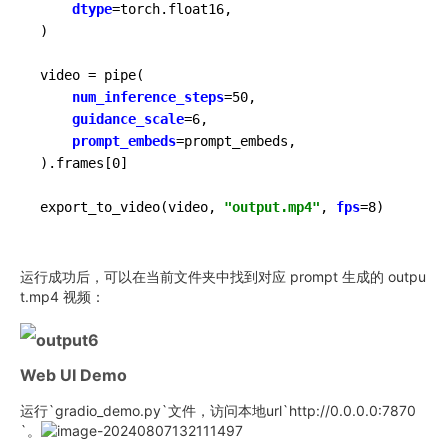
dtype
=torch.float16,

)

video = pipe(

num_inference_steps
=50,

guidance_scale
=6,

prompt_embeds
=prompt_embeds,

).frames[0]

export_to_video(video, 
"output.mp4"
, 
fps
=8)
运行成功后，可以在当前文件夹中找到对应 prompt 生成的 outpu
t.mp4 视频：
Web UI Demo
运行`gradio_demo.py`文件，访问本地url`http://0.0.0.0:7870
`。