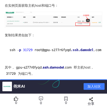
在实例页面获取主机host和端口号：
复制结果类似如下：
ssh -
p
31729
 root@gpu-s277r6fyqd
.ssh
.damodel
.com
其中，
gpu-s277r6fyqd
.ssh
.damodel
.com
即主机host，
31729
为端口号。
终端登录方式详见
SSH登录与密钥对
。
尧米AI
加入社区
部署LLama3.1
0
0
0
分享