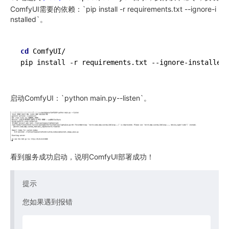
ComfyUI需要的依赖：`pip install -r requirements.txt --ignore-i
nstalled`。
cd
 ComfyUI/

pip install -r requirements.txt 
--ignore-installed
启动ComfyUI：`python main.py--listen`。
看到服务成功启动，说明ComfyUI部署成功！
提示
您如果遇到报错