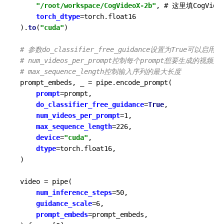
"/root/workspace/CogVideoX-2b"
, # 这里填CogV
torch_dtype
=torch.float16

).
to
(
"cuda"
)

# 参数do_classifier_free_guidance设置为Tru
# num_videos_per_prompt控制每个prompt想要生成的视频数
# max_sequence_length控制输入序列的最大长度
prompt_embeds, _ = pipe.encode_prompt(

prompt
=prompt,

do_classifier_free_guidance
=
True
,

num_videos_per_prompt
=1,

max_sequence_length
=226,

device
=
"cuda"
,

dtype
=torch.float16,

)

video = pipe(

num_inference_steps
=50,

guidance_scale
=6,

prompt_embeds
=prompt_embeds,
